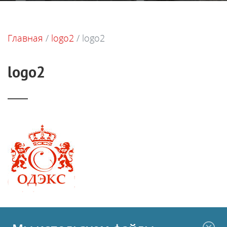
Главная
/
logo2
/
logo2
logo2